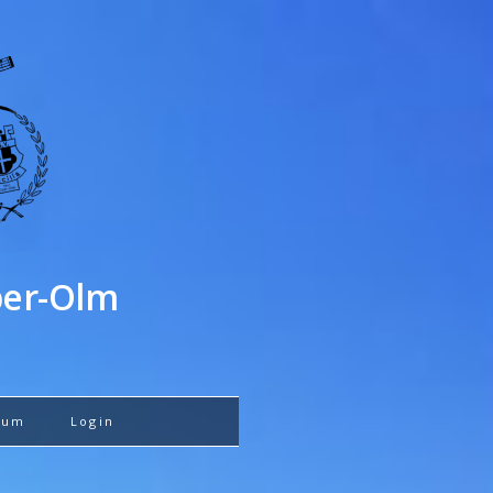
ber-Olm
sum
Login