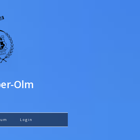
ber-Olm
sum
Login