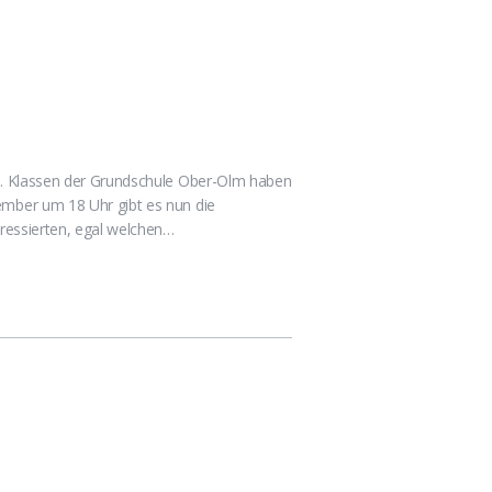
 4. Klassen der Grundschule Ober-Olm haben
ember um 18 Uhr gibt es nun die
eressierten, egal welchen…